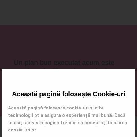
Un plan bun executat acum este
mai bun decât un plan perfect
săptămâna viitoare.
Această pagină folosește Cookie-uri
Această pagină folosește cookie-uri și alte
technologii pt a asigura o experiență mai bună. Dacă
folosiți această pagină trebuie să acceptați folosirea
cookie-urilor.