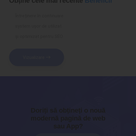
Obține cele mai recente
Beneficii
Întreținere în continuare
system ușor de utilizat
și optimizat pentru SEO
Vizualizare
Doriți să obțineți o nouă
modernă pagină de web
sau App?