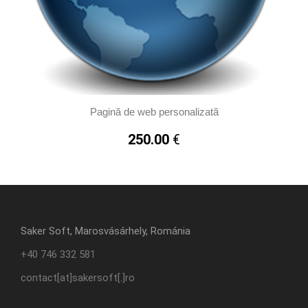
Pagină de web personalizată
250.00
€
Saker Soft, Marosvásárhely, Románia
+40 746 332 581
contact[at]sakersoft[.]ro