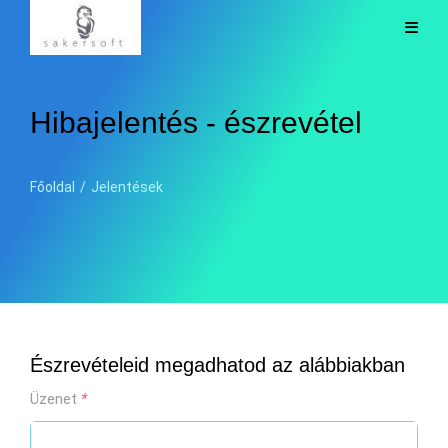
Hibajelentés - észrevétel
Főoldal
/
Jelentések
Észrevételeid megadhatod az alábbiakban
Üzenet
*