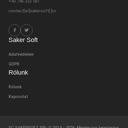
+40 746 332 581
contact[at]sakersoft[.]ro
Saker Soft
Adatvédelem
GDPR
Rólunk
Rólunk
Kapcsolat
SC SAKERSOFT SRL-D
2014 - 2026. Minden jog fenntartva
.