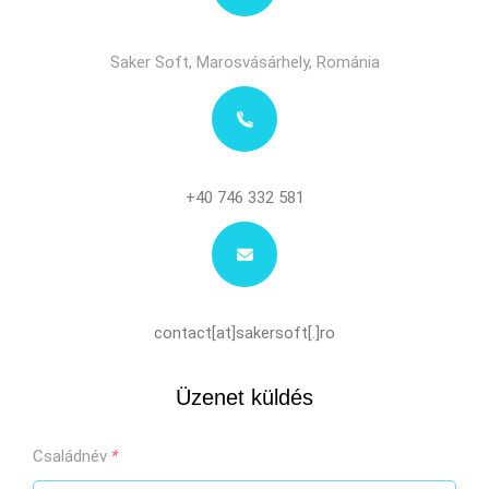
Saker Soft, Marosvásárhely, Románia
+40 746 332 581
contact[at]sakersoft[.]ro
Üzenet küldés
Családnév
*