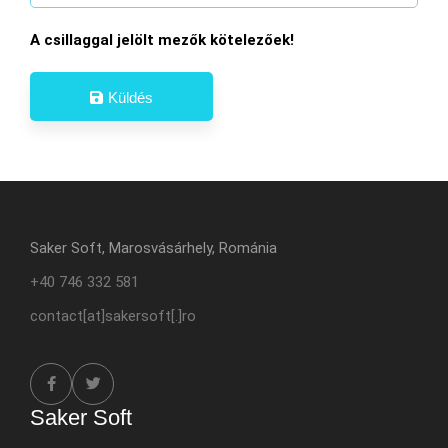
A csillaggal jelölt mezők kötelezőek!
Küldés
Saker Soft, Marosvásárhely, Románia
+40 746 332 581
contact[at]sakersoft[.]ro
Saker Soft