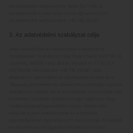
Az adatkezelő megnevezése: Saker Soft SRL-D.
Az adatkezelő e-mail címe: contact@sakersoft.ro
Az adatkezelő telefonszáma: +40 746 332581
3. Az adatvédelmi szabályzat célja
Jelen Adatvédelmi és adatkezelési szabályzat (a
továbbiakban: Szabályzat) célja, hogy a Saker Soft SRL-D.
(székhely: 540559 Targu Mures, Infratirii nr. 17/32; CUI:
332786640; telefonszám: +40 746 332581; által
alkalmazott adatvédelmi és adatkezelési elveket és a
Társaság adatvédelmi és adatkezelési politikáját rögzítse.
Adatkezelő, magára nézve kötelezőnek ismeri el jelen jogi
közlemény tartalmát. Kötelezettséget vállal arra, hogy
tevékenységével kapcsolatos minden adatkezelés
megfelel a jelen szabályzatban és a hatályos
jogszabályokban meghatározott elvárásoknak. Az adatok
kezelésével összefüggésben Adatkezelő ezúton