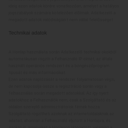
ideig azon adatok körére vonatkozóan, amelyet a hatályos
jogszabályok számára kötelezően előírnak. Adatkezelő a
megadott adatok valódiságáért nem vállal felelősséget.
Technikai adatok
A Honlap használata során Adatkezelő technikai okokból
automatikusan rögzíti a Felhasználó IP címét, az általa
használt operációs rendszert és a böngészőprogram
típusát és más információkat.
Ezen adatok naplózását a rendszer folyamatosan végzi,
de nem kapcsolja össze a regisztráció során vagy a
felhasználás során megadott adatokkal. Az így nyert
adatokhoz a Felhasználók nem, csak a Szolgáltató és az
oldalon szereplő adminisztrátorok férnek hozza.
Szolgáltató rögzítheti azoknak az internetoldalaknak az
adatait, ahonnan a Felhasználó eljutott a Honlapra, és
azokat is, amelyeket a Honlapon látogatott, valamint a