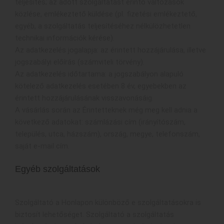
teljesítés; az adott szolgáltatást érintő változások
közlése, emlékeztető küldése (pl. fizetési emlékeztető,
egyéb, a szolgáltatás teljesítéséhez nélkülözhetetlen
technikai információk kérése).
Az adatkezelés jogalapja: az érintett hozzájárulása, illetve
jogszabályi előírás (számviteli törvény).
Az adatkezelés időtartama: a jogszabályon alapuló
kötelező adatkezelés esetében 8 év, egyebekben az
érintett hozzájárulásának visszavonásáig.
A vásárlás során az Érintetteknek még meg kell adnia a
következő adatokat: számlázási cím (irányítószám,
település, utca, házszám), ország, megye, telefonszám,
saját e-mail cím.
Egyéb szolgáltatások
Szolgáltató a Honlapon különböző e szolgáltatásokra is
biztosít lehetőséget. Szolgáltató a szolgáltatás