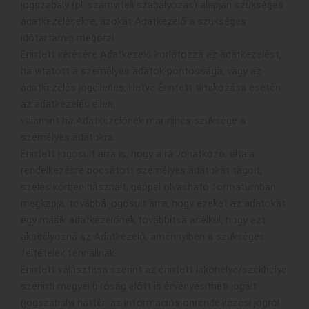
jogszabály (pl. számviteli szabályozás) alapján szükséges
adatkezelésekre, azokat Adatkezelő a szükséges
időtartamig megőrzi.
Érintett kérésére Adatkezelő korlátozza az adatkezelést,
ha vitatott a személyes adatok pontossága, vagy az
adatkezelés jogellenes, illetve Érintett tiltakozása esetén
az adatkezelés ellen,
valamint ha Adatkezelőnek már nincs szüksége a
személyes adatokra.
Érintett jogosult arra is, hogy a rá vonatkozó, általa
rendelkezésre bocsátott személyes adatokat tagolt,
széles körben használt, géppel olvasható formátumban
megkapja, továbbá jogosult arra, hogy ezeket az adatokat
egy másik adatkezelőnek továbbítsa anélkül, hogy ezt
akadályozná az Adatkezelő, amennyiben a szükséges
feltételek fennállnak.
Érintett választása szerint az érintett lakóhelye/székhelye
szerinti megyei bíróság előtt is érvényesítheti jogait
(jogszabályi háttér: az információs önrendelkezési jogról