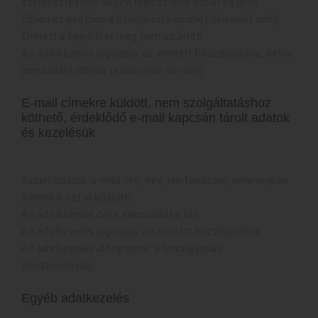
szerkesztésénél vagy a regisztráció során be jelöli.
Ebben az esetben a Szolgáltató küldhet hírlevelet amíg
Érintett a bejelölést meg nem szünteti.
Az adatkezelés jogalapja: az érintett hozzájárulása, illetve
jogszabályi előírás (számviteli törvény).
E-mail címekre küldött, nem szolgáltatáshoz
köthető, érdeklődő e-mail kapcsán tárolt adatok
és kezelésük
Kezelt adatok: e-mail cím, név, telefonszám, amennyiben
a levélíró ezt is közölte.
Az adatkezelés célja: kapcsolattartás.
Az adatkezelés jogalapja: az érintett hozzájárulása.
Az adatkezelés időtartama: a hozzájárulás
visszavonásáig.
Egyéb adatkezelés