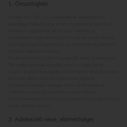
1. Összefoglaló
A Saker Soft SRL-D (a továbbiakban: Adatkezelő) a
weboldalai működtetése során a Honlapra látogatók, a
Honlapon regisztrálók, illetve azon vásárlók, (a
továbbiakban együttesen Érintett) adatait kezeli. Minden
személyes adatot kizárólag a törvényeknek megfelelően
gyűjtünk, valamint kezelünk.
Rendszerüzenetet külön hozzájárulás nélkül is küldhetünk,
DM levelet azonban kizárólag csak hozzájárulással.
Adatait a lehető legnagyobb biztonságban tároljuk, azokat
harmadik félnek csak hozzájárulással adjuk át.
Személyes adatairól felvilágosítást, illetve azoknak
törlését a contact@sakersoft.ro címen illetve
https://www.sakersoft.hu/hu/page/view/Kapcsolat/contact
címen, írásban kérheti.
2. Adatkezelő neve, elérhetőségei