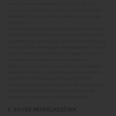
és az információszabadságról szóló 2011. évi CXII.
törvény 22. § (1) bekezdés). Kérheti továbbá a Nemzeti
Adatvédelmi és Információszabadság Hatóság elnöke
segítségét is.
Érintett tájékoztatását Adatkezelő csak az Infotv.-ben,
illetve a Rendeletben meghatározott esetekben és okból
tagadhatja meg. Ilyen esetben Adatkezelő írásban közli az
érintettel, hogy a felvilágosítás megtagadására az Infotv.,
illetve a Rendelet mely rendelkezése alapján került sor. A
felvilágosítás megtagadása esetén Adatkezelő
tájékoztatja az érintettet a jogorvoslati lehetőségekről.
Amennyiben Érintett a szolgáltatás igénybevételéhez a
regisztráció során harmadik fél adatait adta meg
Adatkezelő ilyen esetben minden tőle telhető segítséget
megad az eljáró hatóságoknak a jogsértő személy
személyazonosságának megállapítása céljából.
8. EGYÉB RENDELKEZÉSEK