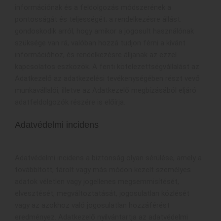
információnak és a feldolgozás módszerének a
pontosságát és teljességét; a rendelkezésre állást:
gondoskodik arról, hogy amikor a jogosult használónak
szüksége van rá, valóban hozzá tudjon férni a kívánt
információhoz, és rendelkezésre álljanak az ezzel
kapcsolatos eszközök. A fenti kötelezettségvállalást az
Adatkezelő az adatkezelési tevékenységében részt vevő
munkavállalói, illetve az Adatkezelő megbízásából eljáró
adatfeldolgozók részére is előírja.
Adatvédelmi incidens
Adatvédelmi incidens a biztonság olyan sérülése, amely a
továbbított, tárolt vagy más módon kezelt személyes
adatok véletlen vagy jogellenes megsemmisítését,
elvesztését, megváltoztatását, jogosulatlan közlését
vagy az azokhoz való jogosulatlan hozzáférést
eredményez. Adatkezelő nyilvántartja az adatvédelmi