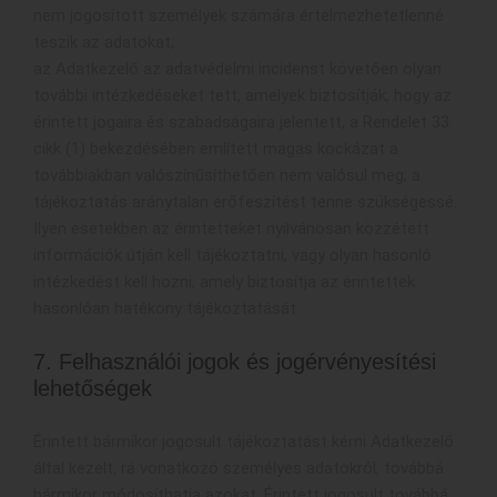
nem jogosított személyek számára értelmezhetetlenné
teszik az adatokat;
az Adatkezelő az adatvédelmi incidenst követően olyan
további intézkedéseket tett, amelyek biztosítják, hogy az
érintett jogaira és szabadságaira jelentett, a Rendelet 33.
cikk (1) bekezdésében említett magas kockázat a
továbbiakban valószínűsíthetően nem valósul meg; a
tájékoztatás aránytalan erőfeszítést tenne szükségessé.
Ilyen esetekben az érintetteket nyilvánosan közzétett
információk útján kell tájékoztatni, vagy olyan hasonló
intézkedést kell hozni, amely biztosítja az érintettek
hasonlóan hatékony tájékoztatását.
7. Felhasználói jogok és jogérvényesítési
lehetőségek
Érintett bármikor jogosult tájékoztatást kérni Adatkezelő
által kezelt, rá vonatkozó személyes adatokról, továbbá
bármikor módosíthatja azokat. Érintett jogosult továbbá