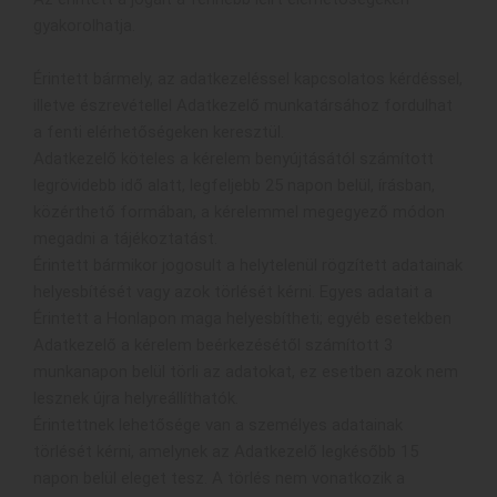
gyakorolhatja.
Érintett bármely, az adatkezeléssel kapcsolatos kérdéssel,
illetve észrevétellel Adatkezelő munkatársához fordulhat
a fenti elérhetőségeken keresztül.
Adatkezelő köteles a kérelem benyújtásától számított
legrövidebb idő alatt, legfeljebb 25 napon belül, írásban,
közérthető formában, a kérelemmel megegyező módon
megadni a tájékoztatást.
Érintett bármikor jogosult a helytelenül rögzített adatainak
helyesbítését vagy azok törlését kérni. Egyes adatait a
Érintett a Honlapon maga helyesbítheti; egyéb esetekben
Adatkezelő a kérelem beérkezésétől számított 3
munkanapon belül törli az adatokat, ez esetben azok nem
lesznek újra helyreállíthatók.
Érintettnek lehetősége van a személyes adatainak
törlését kérni, amelynek az Adatkezelő legkésőbb 15
napon belül eleget tesz. A törlés nem vonatkozik a