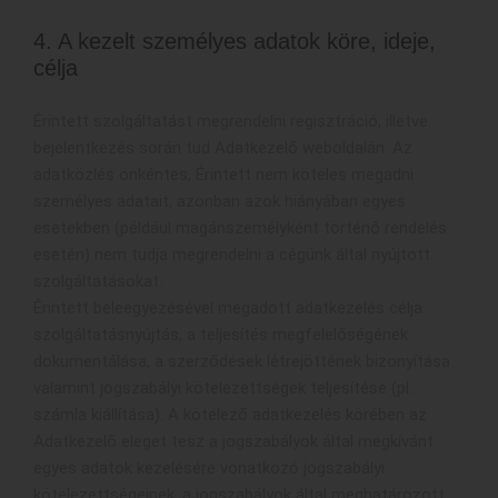
4. A kezelt személyes adatok köre, ideje,
célja
Érintett szolgáltatást megrendelni regisztráció, illetve
bejelentkezés során tud Adatkezelő weboldalán. Az
adatközlés önkéntes, Érintett nem köteles megadni
személyes adatait, azonban azok hiányában egyes
esetekben (például magánszemélyként történő rendelés
esetén) nem tudja megrendelni a cégünk által nyújtott
szolgáltatásokat.
Érintett beleegyezésével megadott adatkezelés célja:
szolgáltatásnyújtás, a teljesítés megfelelőségének
dokumentálása, a szerződések létrejöttének bizonyítása
valamint jogszabályi kötelezettségek teljesítése (pl.
számla kiállítása). A kötelező adatkezelés körében az
Adatkezelő eleget tesz a jogszabályok által megkívánt
egyes adatok kezelésére vonatkozó jogszabályi
kötelezettségeinek, a jogszabályok által meghatározott