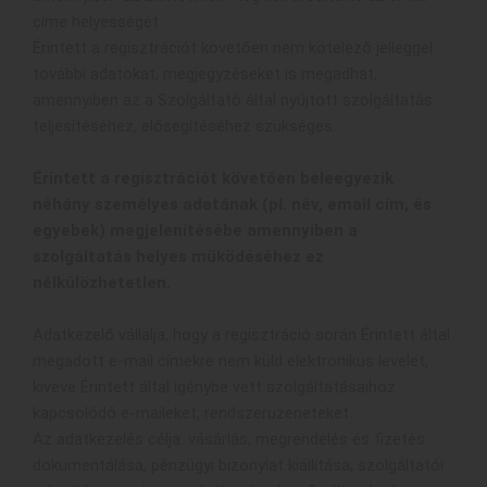
címe helyességét.
Érintett a regisztrációt követően nem kötelező jelleggel
további adatokat, megjegyzéseket is megadhat,
amennyiben az a Szolgáltató által nyújtott szolgáltatás
teljesítéséhez, elősegítéséhez szükséges.
Érintett a regisztrációt követően beleegyezik
néhány személyes adatának (pl. név, email cím, és
egyebek) megjelenítésébe amennyiben a
szolgáltatás helyes működéséhez ez
nélkülözhetetlen.
Adatkezelő vállalja, hogy a regisztráció során Érintett által
megadott e-mail címekre nem küld elektronikus levelet,
kivéve Érintett által igénybe vett szolgáltatásaihoz
kapcsolódó e-maileket, rendszerüzeneteket.
Az adatkezelés célja: vásárlás, megrendelés és fizetés
dokumentálása; pénzügyi bizonylat kiállítása; szolgáltatói