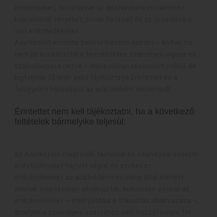
incidenseket, feltüntetve az adatvédelmi incidenshez
kapcsolódó tényeket, annak hatásait és az orvoslására
tett intézkedéseket.
Adatkezelő incidens bekövetkezése esetén – kivéve, ha
nem jár kockázattal a természetes személyek jogaira és
szabadságaira nézve – indokolatlan késedelem nélkül, de
legfeljebb 72 órán belül tájékoztatja Érintettet és a
felügyeleti hatóságot az adatvédelmi incidensről.
Érintettet nem kell tájékoztatni, ha a következő
feltételek bármelyike teljesül:
az Adatkezelő megfelelő technikai és szervezési védelmi
intézkedéseket hajtott végre, és ezeket az
intézkedéseket az adatvédelmi incidens által érintett
adatok tekintetében alkalmazták, különösen azokat az
intézkedéseket – mint például a titkosítás alkalmazása –,
amelyek a személyes adatokhoz való hozzáférésre fel