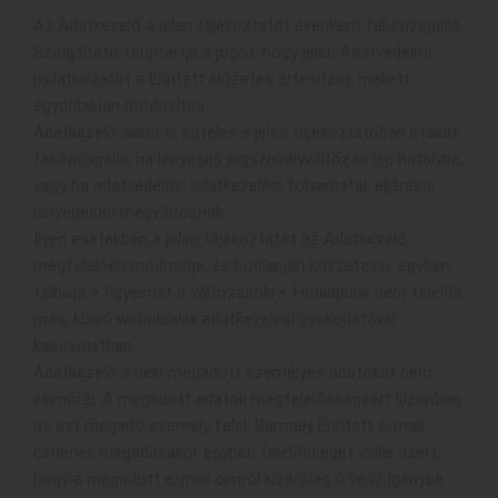
Az Adatkezelő a jelen tájékoztatót évenként felülvizsgálja.
Szolgáltató fenntartja a jogot, hogy jelen Adatvédelmi
nyilatkozatot a Érintett előzetes értesítése mellett
egyoldalúan módosítsa.
Adatkezelő akkor is köteles a jelen tájékoztatóban írtakat
felülvizsgálni, ha lényeges jogszabályváltozás lép hatályba,
vagy ha adatvédelmi, adatkezelési folyamatai, eljárásai
lényegesen megváltoznak.
Ilyen esetekben a jelen tájékoztatót az Adatkezelő
megfelelően módosítja, és honlapján közzéteszi, egyben
felhívja a figyelmet a változásokra. Honlapunk nem felelős
más, külső weboldalak adatkezelési gyakorlatával
kapcsolatban.
Adatkezelő a neki megadott személyes adatokat nem
ellenőrzi. A megadott adatok megfelelősségéért kizárólag
az azt megadó személy felel. Bármely Érintett e-mail
címének megadásakor egyben felelősséget vállal azért,
hogy a megadott e-mail címről kizárólag ő vesz igénybe