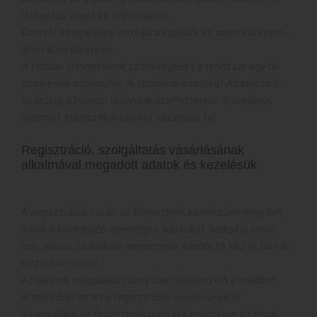
látogatás idejét és időtartamát.
Érintett személyére, profiljára ezekből az adatokból nem
lehet következtetni.
A Honlap látogatóinak számítógépét a rendszer egy ún.
cookie-val azonosítja. A technikai adatokat Adatkezelő
kizárólag a Honlap technikai üzemeltetése érdekében,
valamint statisztikai célokra használja fel.
Regisztráció, szolgáltatás vásárlásának
alkalmával megadott adatok és kezelésük
A regisztráció során az Érintettnek kötelezően meg kell
adnia a következő személyes adatokat: belépési email
cím, jelszó, családnév, keresztnév, ellenőrző kód (a botok
kiszűrése miatt).
Az adatok megadását követően Adatkezelő e-mailben
értesíti Érintettet a regisztráció sikerességéről
amennyiben az Érintettnek meg kell erősítenie az email