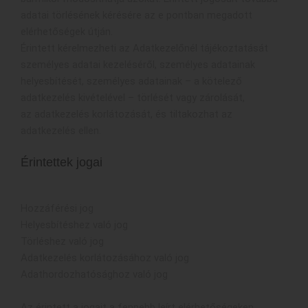
adatai törlésének kérésére az e pontban megadott
elérhetőségek útján.
Érintett kérelmezheti az Adatkezelőnél tájékoztatását
személyes adatai kezeléséről, személyes adatainak
helyesbítését, személyes adatainak – a kötelező
adatkezelés kivételével – törlését vagy zárolását,
az adatkezelés korlátozását, és tiltakozhat az
adatkezelés ellen.
Érintettek jogai
Hozzáférési jog
Helyesbítéshez való jog
Törléshez való jog
Adatkezelés korlátozásához való jog
Adathordozhatósághoz való jog
Az érintett a jogait a fennebb leírt elérhetőségeken