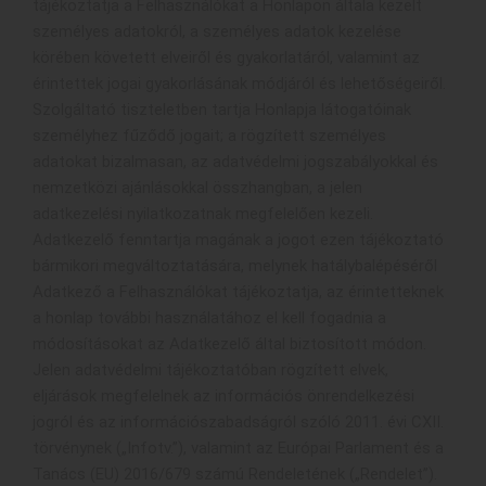
tájékoztatja a Felhasználókat a Honlapon általa kezelt
személyes adatokról, a személyes adatok kezelése
körében követett elveiről és gyakorlatáról, valamint az
érintettek jogai gyakorlásának módjáról és lehetőségeiről.
Szolgáltató tiszteletben tartja Honlapja látogatóinak
személyhez fűződő jogait; a rögzített személyes
adatokat bizalmasan, az adatvédelmi jogszabályokkal és
nemzetközi ajánlásokkal összhangban, a jelen
adatkezelési nyilatkozatnak megfelelően kezeli.
Adatkezelő fenntartja magának a jogot ezen tájékoztató
bármikori megváltoztatására, melynek hatálybalépéséről
Adatkező a Felhasználókat tájékoztatja, az érintetteknek
a honlap további használatához el kell fogadnia a
módosításokat az Adatkezelő által biztosított módon.
Jelen adatvédelmi tájékoztatóban rögzített elvek,
eljárások megfelelnek az információs önrendelkezési
jogról és az információszabadságról szóló 2011. évi CXII.
törvénynek („Infotv.”), valamint az Európai Parlament és a
Tanács (EU) 2016/679 számú Rendeletének („Rendelet”).