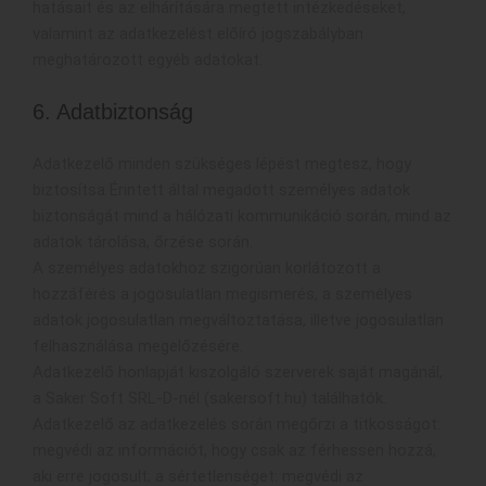
hatásait és az elhárítására megtett intézkedéseket,
valamint az adatkezelést előíró jogszabályban
meghatározott egyéb adatokat.
6. Adatbiztonság
Adatkezelő minden szükséges lépést megtesz, hogy
biztosítsa Érintett által megadott személyes adatok
biztonságát mind a hálózati kommunikáció során, mind az
adatok tárolása, őrzése során.
A személyes adatokhoz szigorúan korlátozott a
hozzáférés a jogosulatlan megismerés, a személyes
adatok jogosulatlan megváltoztatása, illetve jogosulatlan
felhasználása megelőzésére.
Adatkezelő honlapját kiszolgáló szerverek saját magánál,
a Saker Soft SRL-D-nél (sakersoft.hu) találhatók.
Adatkezelő az adatkezelés során megőrzi a titkosságot:
megvédi az információt, hogy csak az férhessen hozzá,
aki erre jogosult; a sértetlenséget: megvédi az