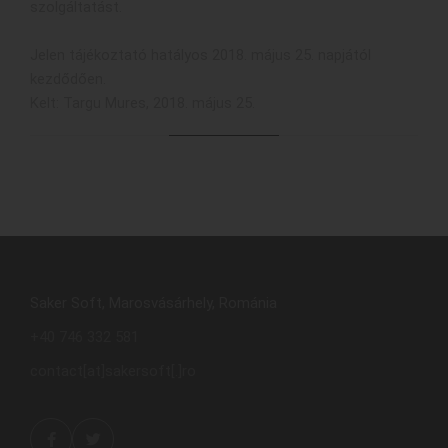
szolgáltatást.
Jelen tájékoztató hatályos 2018. május 25. napjától
kezdődően.
Kelt: Targu Mures, 2018. május 25.
Saker Soft, Marosvásárhely, Románia
+40 746 332 581
contact[at]sakersoft[.]ro