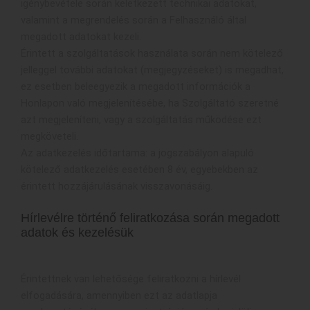
igénybevétele során keletkezett technikai adatokat,
valamint a megrendelés során a Felhasználó által
megadott adatokat kezeli.
Érintett a szolgáltatások használata során nem kötelező
jelleggel további adatokat (megjegyzéseket) is megadhat,
ez esetben beleegyezik a megadott információk a
Honlapon való megjelenítésébe, ha Szolgáltató szeretné
azt megjeleníteni, vagy a szolgáltatás működése ezt
megköveteli.
Az adatkezelés időtartama: a jogszabályon alapuló
kötelező adatkezelés esetében 8 év, egyebekben az
érintett hozzájárulásának visszavonásáig.
Hírlevélre történő feliratkozása során megadott
adatok és kezelésük
Érintettnek van lehetősége feliratkozni a hírlevél
elfogadására, amennyiben ezt az adatlapja