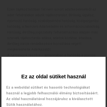
Ezen tájékoztatóban fel nem sorolt adatkezelésekről az
adat felvételekor adunk tájékoztatást. Bíróság, ügyész,
nyomozó hatóság, szabálysértési hatóság, közigazgatási
hatóság, a Nemzeti Adatvédelmi és Információszabadság
Hatóság, illetőleg jogszabály felhatalmazása alapján más
szervek tájékoztatás adása, adatok közlése, átadása,
illetőleg iratok rendelkezésre bocsátása végett
megkereshetik Adatkezelőt.
A hatóságok részére – amennyiben a hatóság a pontos
célt és az adatok körét megjelölte – személyes adatot
csak annyit és olyan mértékben ad ki, amely a megkeresés
céljának megvalósításához elengedhetetlenül szükséges.
Ez az oldal sütiket használ
5. A személyes adatok tárolása, védelme,
Ez a weboldal sütiket és hasonló technológiákat
hozzáférés az adatokhoz
használ a legjobb felhasználói élmény biztosításáért.
Az oldal használatával hozzájárulsz a kiválasztott
Adatkezelő számítástechnikai eszközökkel tárolja a
Sütik használatához.
személyes adatokat, az Adatkezelő székhelyén, saját